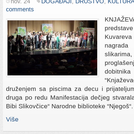
nov. 24
DOGAĐAJI
,
DRUŠTVO
,
KULTUR
comments
KNJAŽEVA
predst
Kuvarev
nagrada
slikarima
proglaše
dobitn
“Knjažev
druženjem sa piscima za decu i prijatelju
druga po redu Manifestacija dečjeg stvaral
Bibi Slikovčice“ Narodne biblioteke “Njegoš“.
Više