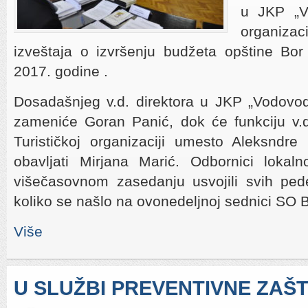
u JKP „Vo
organizaci
izveštaja o izvršenju budžeta opštine Bor
2017. godine .
Dosadašnjeg v.d. direktora u JKP „Vodovo
zameniće Goran Panić, dok će funkciju v.d
Turističkoj organizaciji umesto Aleksndre 
obavljati Mirjana Marić. Odbornici loka
višečasovnom zasedanju usvojili svih pede
koliko se našlo na ovonedeljnoj sednici SO B
Više
U SLUŽBI PREVENTIVNE ZAŠ