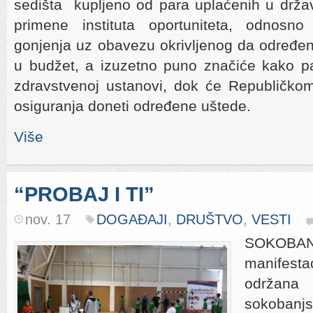
sedišta kupljeno od para uplaćenih u drža
primene instituta oportuniteta, odnosno
gonjenja uz obavezu okrivljenog da određeni
u budžet, a izuzetno puno značiće kako pa
zdravstvenoj ustanovi, dok će Republičko
osiguranja doneti određene uštede.
Više
“PROBAJ I TI”
nov. 17
DOGAĐAJI
,
DRUŠTVO
,
VESTI
SOKOBANJ
manifest
održan
sokobanj