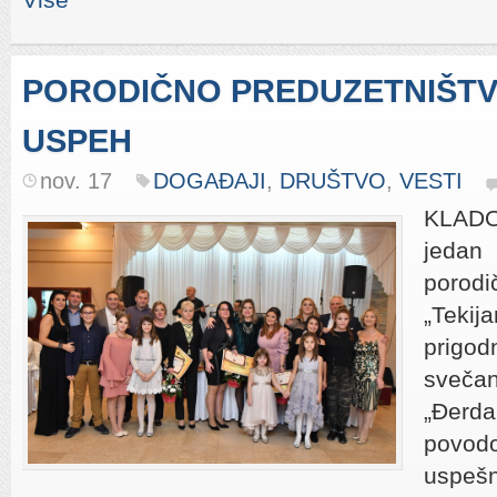
PORODIČNO PREDUZETNIŠTV
USPEH
nov. 17
DOGAĐAJI
,
DRUŠTVO
,
VESTI
KLADO
jedan 
poro
„Tekija
prig
sveč
„Đer
povo
uspeš