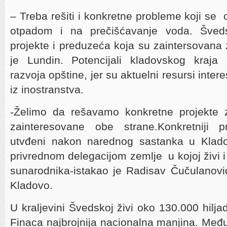
– Treba rešiti i konkretne probleme koji se
otpadom i na prečišćavanje voda. Šve
projekte i preduzeća koja su zaintersovana z
je Lundin. Potencijali kladovskog kraja
razvoja opštine, jer su aktuelni resursi intere
iz inostranstva.
-Želimo da rešavamo konkretne projekte za
zainteresovane obe strane.Konkretniji p
utvđeni nakon narednog sastanka u Klado
privrednom delegacijom zemlje u kojoj živi i r
sunarodnika-istakao je Radisav Čučulanovi
Kladovo.
U kraljevini Švedskoj živi oko 130.000 hilj
Finaca najbrojnija nacionalna manjina. Među