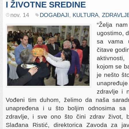
I ŽIVOTNE SREDINE
nov. 14
DOGAĐAJI
,
KULTURA
,
ZDRAVLJ
“Želja nam
ugostimo, d
sa vama u
čitave godi
aktivnosti
kojom se b
je nešto št
unapređuj
zdravlje i 
Vođeni tim duhom, želimo da naša sarad
unapređena i u što boljim odnosima sa
zdravlje, i sve ono što čini zdrav život, bi
Slađana Ristić, direktorica Zavoda za jav