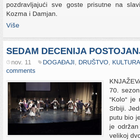
pozdravljajući sve goste prisutne na slav
Kozma i Damjan.
Više
SEDAM DECENIJA POSTOJAN
nov. 11
DOGAĐAJI
,
DRUŠTVO
,
KULTUR
comments
KNJAŽEVA
70. sezon
“Kolo“ je 
Srbiji. J
putu bio j
je održan
velikoj dv