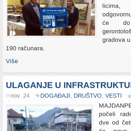
licima,
odgovornu
će do
gerontol
gradova u 
190 računara.
Više
ULAGANJE U INFRASTRUKT
nov. 24
DOGAĐAJI
,
DRUŠTVO
,
VESTI
MAJDANPEK
počeli rad
dve od četi
će novo 