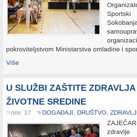
Organizat
Sportsk
Sokobanja
samoupra
organizac
pokroviteljstvom Ministarstva omladine i spor
Više
U SLUŽBI ZAŠTITE ZDRAVLJA 
ŽIVOTNE SREDINE
nov. 17
DOGAĐAJI
,
DRUŠTVO
,
ZDRAVLJ
ZAJEČAR
zdravlje