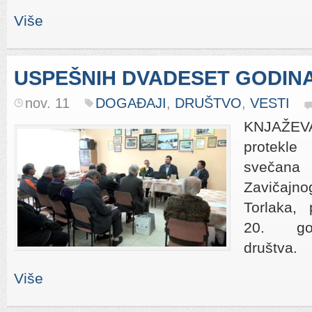
Više
USPEŠNIH DVADESET GODIN
nov. 11
DOGAĐAJI
,
DRUŠTVO
,
VESTI
KNJAŽEV
protekle
svečana 
Zavičajn
Torlaka, 
20. god
društva.
Više