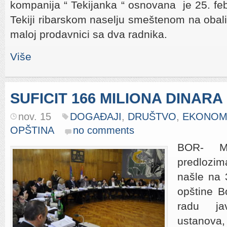
kompanija “ Tekijanka “ osnovana je 25. fe
Tekiji ribarskom naselju smeštenom na obal
maloj prodavnici sa dva radnika.
Više
SUFICIT 166 MILIONA DINARA
nov. 15
DOGAĐAJI
,
DRUŠTVO
,
EKONOM
OPŠTINA
no comments
BOR- Me
predlozim
našle na 
opštine Bo
radu ja
ustanova