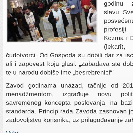
godinu 
slavu Sv
posveće
profesiji
Kozma i D
(lekari
čudotvorci. Od Gospoda su dobili dar za isce
ali i zapovest koja glasi: „Zabadava ste dobi
te u narodu dobiše ime „besrebrenici“.
Zavod godinama unazad, tačnije od 201
menadžmentom, izgrađuje novu politi
savremenog koncepta poslovanja, na bazi 
standarda. Princip rada Zavoda zasnovan je 
zadovoljstvu korisnika, uz prilagođavanje z
Više