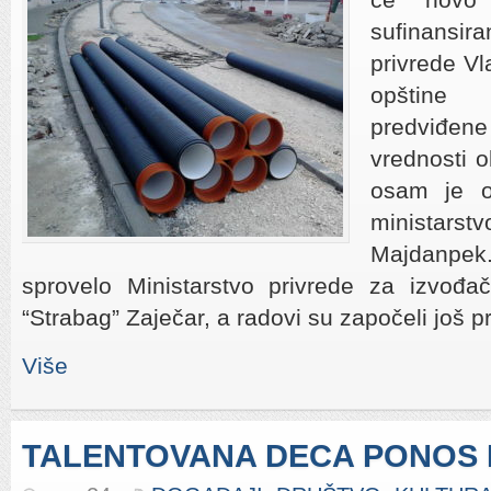
sufinansi
privrede Vl
opštine
predviđe
vrednosti o
osam je o
ministars
Majdanpek.
sprovelo Ministarstvo privrede za izvođa
“Strabag” Zaječar, a radovi su započeli još p
Više
TALENTOVANA DECA PONOS