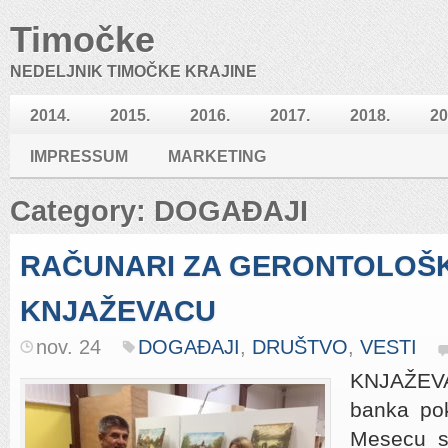
Timočke
NEDELJNIK TIMOČKE KRAJINE
2014.
2015.
2016.
2017.
2018.
20
IMPRESSUM
MARKETING
Category: DOGAĐAJI
RAČUNARI ZA GERONTOLOŠK
KNJAŽEVACU
nov. 24
DOGAĐAJI
,
DRUŠTVO
,
VESTI
KNJAŽEV
banka pok
Mesecu so