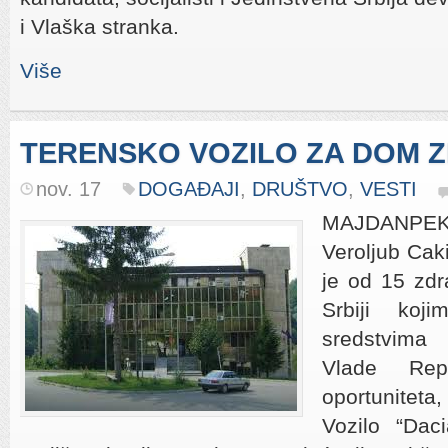
i Vlaška stranka.
Više
TERENSKO VOZILO ZA DOM 
nov. 17
DOGAĐAJI
,
DRUŠTVO
,
VESTI
MAJDANPEK-
Veroljub Cak
je od 15 zdr
Srbiji koji
sredstvima 
Vlade Rep
oportuniteta
Vozilo “Dac