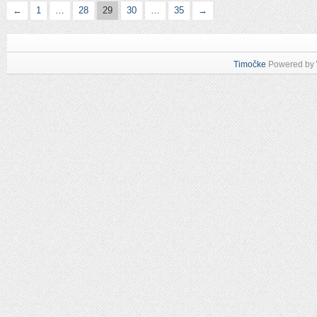
←
1
…
28
29
30
…
35
→
Timočke
Powered by