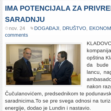
IMA POTENCIJALA ZA PRIVR
SARADNJU
nov. 24
DOGAĐAJI
,
DRUŠTVO
,
EKONOM
comments
KLADOVO- 
kompani
opština K
da bude 
lancu, na
ambasado
nakon raz
Čučulanovićem, predsednikom te podunavsk
saradnicima.To se pre svega odnosi na turiz
energije, dodao je Lundin i nastavio.