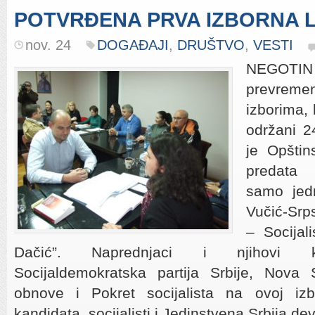
POTVRĐENA PRVA IZBORNA L
nov. 24
DOGAĐAJI
,
DRUŠTVO
,
VESTI
NEGOT
prevre
izborima, 
održani 2
je Opštin
predata 
samo jedn
Vučić-Srp
– Socijali
Dačić”. Naprednjaci i njihovi koa
Socijaldemokratska partija Srbije, Nova S
obnove i Pokret socijalista na ovoj izb
kandidata, socijalisti i Jedinstvena Srbija d