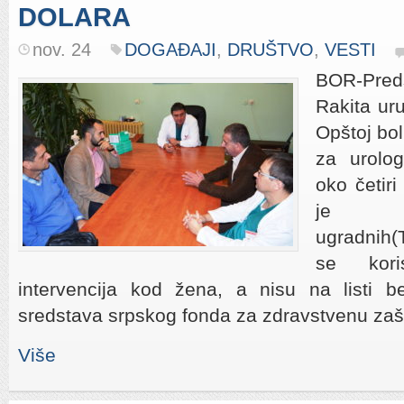
DOLARA
nov. 24
DOGAĐAJI
,
DRUŠTVO
,
VESTI
BOR-Pred
Rakita uru
Opštoj bol
za urolog
oko četiri
je v
ugradnih(
se kori
intervencija kod žena, a nisu na listi be
sredstava srpskog fonda za zdravstvenu zašt
Više