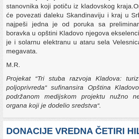
stanovnika koji potiču iz kladovskog kraja.O
će povezati daleku Skandinaviju i kraj u Sr
najpeši jedna je od poruka sa prelimina
boravka u opštini Kladovo njegova ekselenci
je i solarnu elektranu u ataru sela Velesni
megavata.
M.R.
Projekat “Tri stuba razvoja Kladova: turi
poljoprivreda“ sufinansira Opština Kladov
podržanom medijskom projektu nužno ne
organa koji je dodelio sredstva“.
DONACIJE VREDNA ČETIRI H