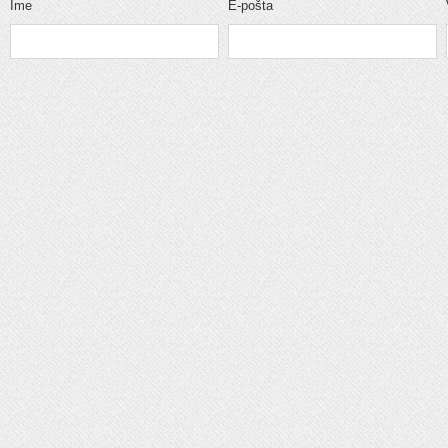
Ime
E-pošta