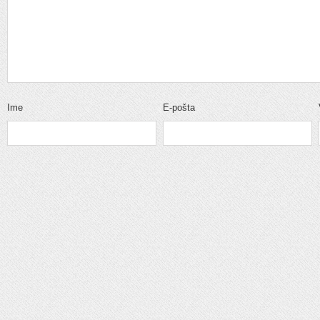
Ime
E-pošta