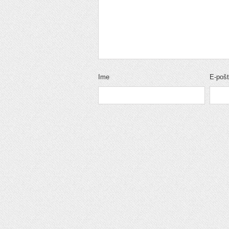
Ime
E-poš