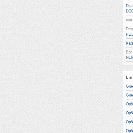
Dija
DE
eva
Dra
PL
Kata
Bor
NE
Lin
Gra
Gra
Opš
Opš
Opš
Opš