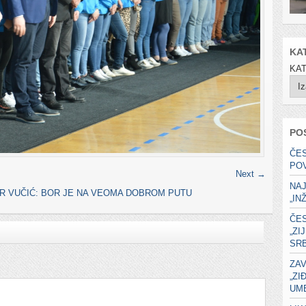
KA
KA
PO
ČE
PO
Next →
NA
R VUČIĆ: BOR JE NA VEOMA DOBROM PUTU
„IN
ČE
„ZI
SRB
ZAV
„ZI
UME