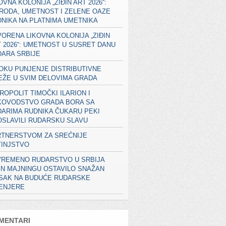
OVNA KOLONIJA „ZIĐIN ART 2026“:
RODA, UMETNOST I ZELENE OAZE
NIKA NA PLATNIMA UMETNIKA
ORENA LIKOVNA KOLONIJA „ZIĐIN
 2026“: UMETNOST U SUSRET DANU
ARA SRBIJE
OKU PUNJENJE DISTRIBUTIVNE
EŽE U SVIM DELOVIMA GRADA
ROPOLIT TIMOČKI ILARION I
KOVODSTVO GRADA BORA SA
ARIMA RUDNIKA ČUKARU PEKI
SLAVILI RUDARSKU SLAVU
RTNERSTVOM ZA SREĆNIJE
TINJSTVO
VREMENO RUDARSTVO U SRBIJA
IN MAJNINGU OSTAVILO SNAŽAN
ISAK NA BUDUĆE RUDARSKE
ŽENJERE
MENTARI