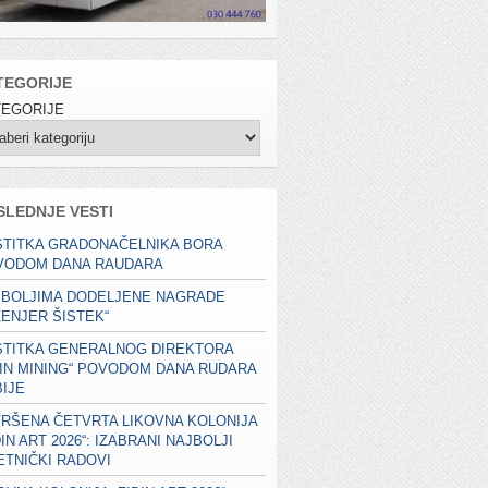
TEGORIJE
TEGORIJE
SLEDNJE VESTI
STITKA GRADONAČELNIKA BORA
VODOM DANA RAUDARA
JBOLJIMA DODELJENE NAGRADE
ŽENJER ŠISTEK“
STITKA GENERALNOG DIREKTORA
JIN MINING“ POVODOM DANA RUDARA
IJE
RŠENA ČETVRTA LIKOVNA KOLONIJA
ĐIN ART 2026“: IZABRANI NAJBOLJI
TNIČKI RADOVI