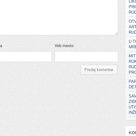
LIK
PRI
RUD
OTV
ART
RUD
U T
ta
Veb mesto
MR
MIT
RU
RUD
PRO
PA
DE
SA
ZIĐ
UT
IN
KO