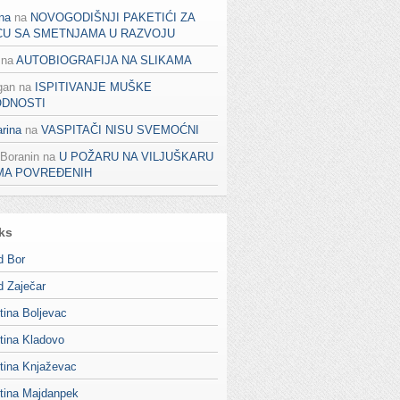
na
na
NOVOGODIŠNJI PAKETIĆI ZA
CU SA SMETNJAMA U RAZVOJU
na
AUTOBIOGRAFIJA NA SLIKAMA
gan
na
ISPITIVANJE MUŠKE
ODNOSTI
rina
na
VASPITAČI NISU SVEMOĆNI
 Boranin
na
U POŽARU NA VILJUŠKARU
MA POVREĐENIH
ks
d Bor
d Zaječar
tina Boljevac
tina Kladovo
tina Knjaževac
tina Majdanpek