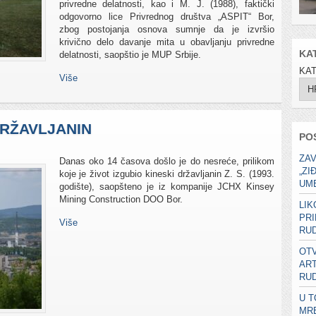
privredne delatnosti, kao i M. J. (1988), faktički
odgovorno lice Privrednog društva „ASPIT“ Bor,
zbog postojanja osnova sumnje da je izvršio
krivično delo davanje mita u obavljanju privredne
KA
delatnosti, saopštio je MUP Srbije.
KA
Više
DRŽAVLJANIN
PO
ZAV
Danas oko 14 časova došlo je do nesreće, prilikom
„ZI
koje je život izgubio kineski državljanin Z. S. (1993.
UME
godište), saopšteno je iz kompanije JCHX Kinsey
Mining Construction DOO Bor.
LIK
PRI
Više
RUD
OTV
ART
RUD
U T
MR