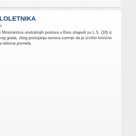
LOLETNIKA
s
i Ministarstva unutrašnjih poslova u Boru uhapsili su L.S. (18) iz
vog grada, zbog postojanja osnova sumnje da je izvršio krivično
a telesna povreda.