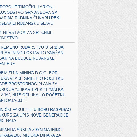
ROPOLIT TIMOČKI ILARION I
KOVODSTVO GRADA BORA SA
ARIMA RUDNIKA ČUKARU PEKI
SLAVILI RUDARSKU SLAVU
RTNERSTVOM ZA SREĆNIJE
TINJSTVO
VREMENO RUDARSTVO U SRBIJA
IN MAJNINGU OSTAVILO SNAŽAN
ISAK NA BUDUĆE RUDARSKE
ŽENJERE
BIA ZIJIN MINING D.O.O. BOR:
UKA VLADE SRBIJE O POČETKU
RADE PROSTORNOG PLANA ZA
RUČJA “ČUKARU PEKI” I “MALKA
AJA”, NIJE ODLUKA I O POČETKU
SPLOATACIJE
NIČKI FAKULTET U BORU RASPISAO
KURS ZA UPIS NOVE GENERACIJE
UDENATA
PANIJA SRBIJA ZIĐIN MAJNING
IRALA 10,6 MILIONA DINARA ZA