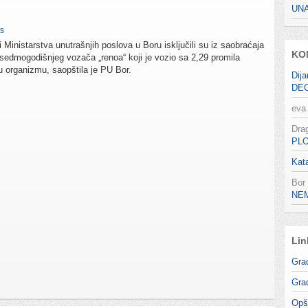
UN
s
i Ministarstva unutrašnjih poslova u Boru isključili su iz saobraćaja
KO
sedmogodišnjeg vozača „renoa“ koji je vozio sa 2,29 promila
u organizmu, saopštila je PU Bor.
Dija
DE
eva
Dra
PL
Kata
Bor
NE
Lin
Gra
Gra
Opš