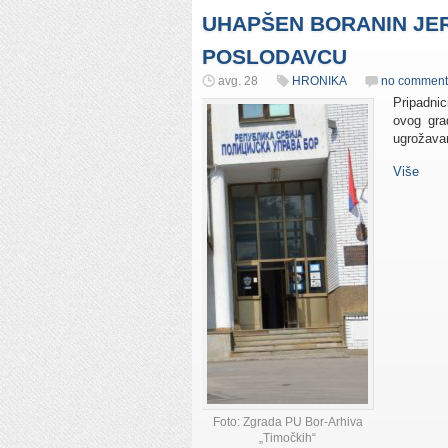
UHAPŠEN BORANIN JER 
POSLODAVCU
avg. 28
HRONIKA
no comment
Pripadnic
ovog gra
ugrožavan
Više
Foto: Zgrada PU Bor-Arhiva
„Timočkih“