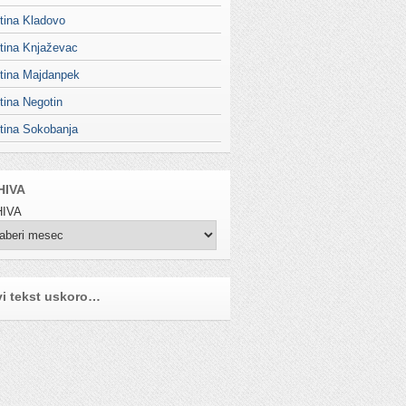
tina Kladovo
tina Knjaževac
tina Majdanpek
tina Negotin
tina Sokobanja
HIVA
IVA
i tekst uskoro…