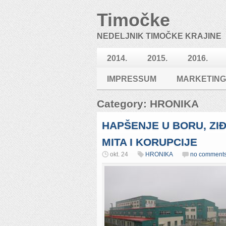
Timočke
NEDELJNIK TIMOČKE KRAJINE
2014.
2015.
2016.
IMPRESSUM
MARKETING
Category: HRONIKA
HAPŠENJE U BORU, ZIĐ
MITA I KORUPCIJE
okt. 24
HRONIKA
no comment