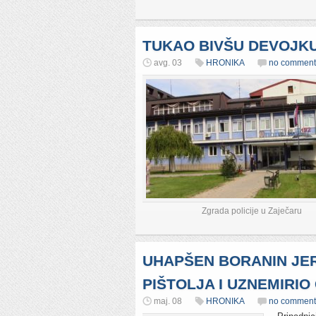
TUKAO BIVŠU DEVOJKU
avg. 03
HRONIKA
no comment
Zgrada policije u Zaječaru
UHAPŠEN BORANIN JER
PIŠTOLJA I UZNEMIRI
maj. 08
HRONIKA
no comment