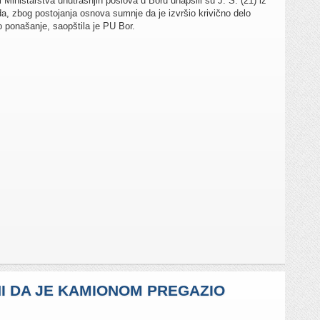
i Ministarstva unutrašnjih poslova u Boru uhapsili su J. Š. (21) iz
a, zbog postojanja osnova sumnje da je izvršio krivično delo
o ponašanje, saopštila je PU Bor.
I DA JE KAMIONOM PREGAZIO