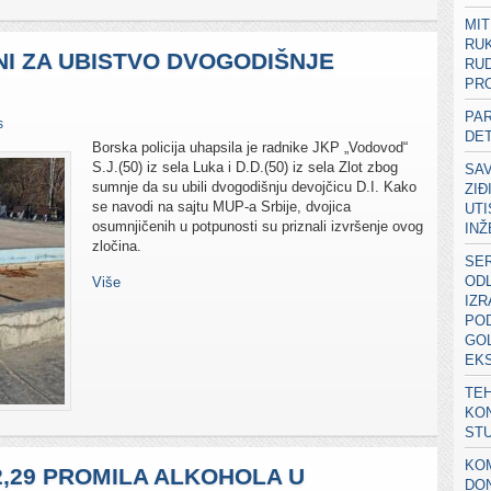
MIT
RU
I ZA UBISTVO DVOGODIŠNJE
RUD
PRO
PA
s
DE
Borska policija uhapsila je radnike JKP „Vodovod“
S.J.(50) iz sela Luka i D.D.(50) iz sela Zlot zbog
SA
sumnje da su ubili dvogodišnju devojčicu D.I. Kako
ZIĐ
se navodi na sajtu MUP-a Srbije, dvojica
UT
osumnjičenih u potpunosti su priznali izvršenje ovog
IN
zločina.
SER
ODL
Više
IZ
POD
GOL
EK
TEH
KON
ST
KOM
2,29 PROMILA ALKOHOLA U
DON