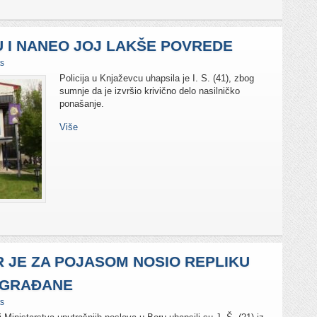
 I NANEO JOJ LAKŠE POVREDE
s
Policija u Knjaževcu uhapsila je I. S. (41), zbog
sumnje da je izvršio krivično delo nasilničko
ponašanje.
Više
 JE ZA POJASOM NOSIO REPLIKU
O GRAĐANE
s