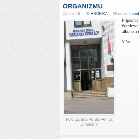
ORGANIZMU
sep. 18
HRONIKA
no comment
Pripadnic
četrdeset
alkohola 
Više
Foto: Zgrada PU Bor-Arhiva
„Timočkih“