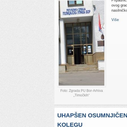
Pripadnic
ovog grad
nasilničk
Više
Foto: Zgrada PU Bor-Arhiva
„Timočkih“
UHAPŠEN OSUMNJIČEN
KOLEGU