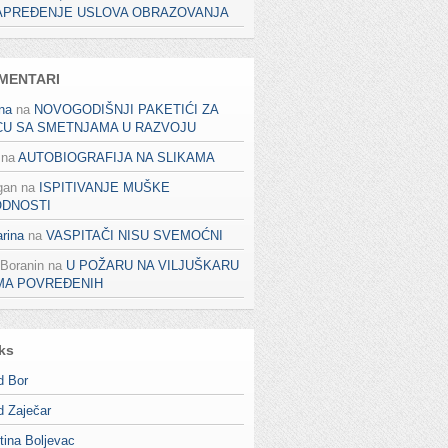
APREĐENJE USLOVA OBRAZOVANJA
MENTARI
na
na
NOVOGODIŠNJI PAKETIĆI ZA
CU SA SMETNJAMA U RAZVOJU
na
AUTOBIOGRAFIJA NA SLIKAMA
gan
na
ISPITIVANJE MUŠKE
ODNOSTI
rina
na
VASPITAČI NISU SVEMOĆNI
 Boranin
na
U POŽARU NA VILJUŠKARU
MA POVREĐENIH
ks
d Bor
d Zaječar
tina Boljevac