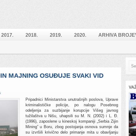
2017.
2018.
2019.
2020.
ARHIVA BROJE
IN MAJNING OSUĐUJE SVAKI VID
VA
s
Pripadnici Ministarstva unutrašnjih poslova, Uprave
kriminalističke policije, po nalogu Posebnog
odeljenja za suzbijanje korupcije Višeg javnog
tužilaštva u Nišu, uhapsili su M. N. (2002) i L. Đ.
(1996), zaposlene u kineskoj kompaniji „Serbia Zijin
Mining” u Boru, zbog postojanja osnova sumnje da
su izvršili krivično delo primanje mita u obavljanju