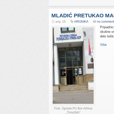
MLADIĆ PRETUKAO MA
avg. 28
HRONIKA
no comment
Pripadnic
okoline o
delo tešk
Više
Foto: Zgrada PU Bor-Arhiva
„Timočkih“