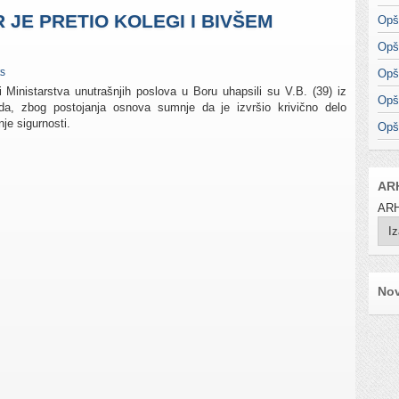
JE PRETIO KOLEGI I BIVŠEM
Opš
Opš
s
Opš
i Ministarstva unutrašnjih poslova u Boru uhapsili su V.B. (39) iz
Opš
da, zbog postojanja osnova sumnje da je izvršio krivično delo
je sigurnosti.
Opš
AR
ARH
Nov