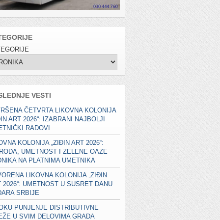
TEGORIJE
TEGORIJE
SLEDNJE VESTI
RŠENA ČETVRTA LIKOVNA KOLONIJA
ĐIN ART 2026“: IZABRANI NAJBOLJI
TNIČKI RADOVI
OVNA KOLONIJA „ZIĐIN ART 2026“:
RODA, UMETNOST I ZELENE OAZE
NIKA NA PLATNIMA UMETNIKA
ORENA LIKOVNA KOLONIJA „ZIĐIN
 2026“: UMETNOST U SUSRET DANU
ARA SRBIJE
OKU PUNJENJE DISTRIBUTIVNE
EŽE U SVIM DELOVIMA GRADA