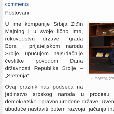
comments
Poštovani,
U ime kompanije Srbija Ziđin
Majning i u svoje lično ime,
rukovodstvu države, grada
Bora i prijateljskom narodu
Srbije, upućujem najsrdačnije
čestitke povodom Dana
državnosti Republike Srbije –
„Sretenja“.
Su Jongding, gene
Ovaj praznik nas podseća na
jedinstvo srpskog naroda u procesu 
demokratske i pravno uređene države. Uvere
ubuduće nastaviti putem razvoja, jačanja ins