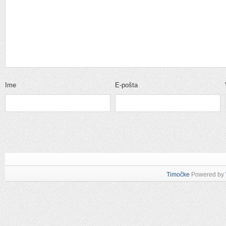
Ime
E-pošta
Timočke
Powered by