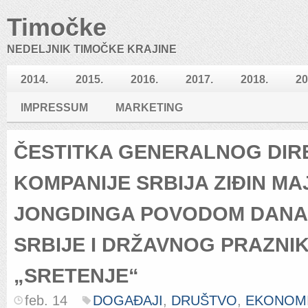
Timočke
NEDELJNIK TIMOČKE KRAJINE
2014.
2015.
2016.
2017.
2018.
20
IMPRESSUM
MARKETING
ČESTITKA GENERALNOG DI
KOMPANIJE SRBIJA ZIĐIN MA
JONGDINGA POVODOM DANA
SRBIJE I DRŽAVNOG PRAZNI
„SRETENJE“
feb. 14
DOGAĐAJI
,
DRUŠTVO
,
EKONOM