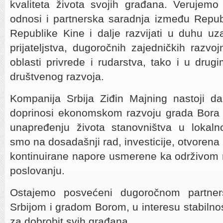
kvaliteta života svojih građana. Verujemo 
odnosi i partnerska saradnja između Repub
Republike Kine i dalje razvijati u duhu u
prijateljstva, dugoročnih zajedničkih razvo
oblasti privrede i rudarstva, tako i u dru
društvenog razvoja.
Kompanija Srbija Ziđin Majning nastoji d
doprinosi ekonomskom razvoju grada Bora i
unapređenju života stanovništva u lokalno
smo na dosadašnji rad, investicije, otvorena
kontinuirane napore usmerene ka održivom 
poslovanju.
Ostajemo posvećeni dugoročnom partner
Srbijom i gradom Borom, u interesu stabilnos
za dobrobit svih građana.