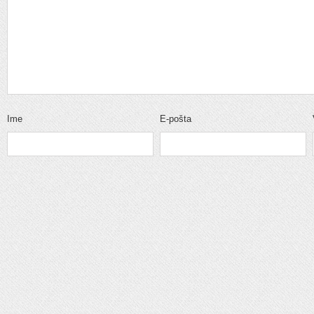
Ime
E-pošta