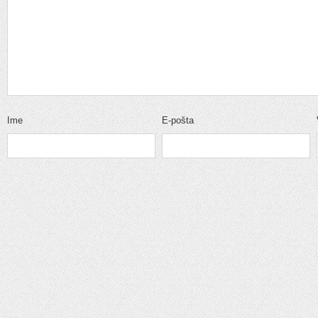
Ime
E-pošta