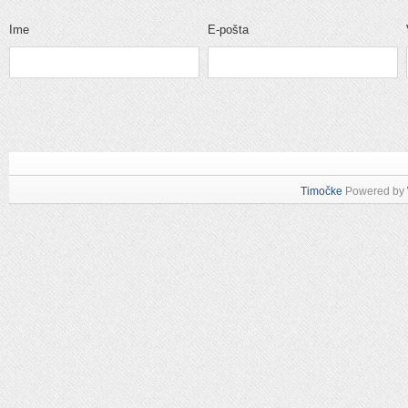
Ime
E-pošta
Timočke
Powered by