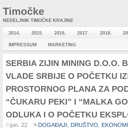
Timočke
NEDELJNIK TIMOČKE KRAJINE
2014.
2015.
2016.
2017.
2018.
20
IMPRESSUM
MARKETING
SERBIA ZIJIN MINING D.O.O.
VLADE SRBIJE O POČETKU I
PROSTORNOG PLANA ZA PO
“ČUKARU PEKI” I “MALKA GO
ODLUKA I O POČETKU EKSPL
jun. 22
DOGAĐAJI
,
DRUŠTVO
,
EKONOMI