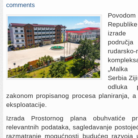
comments
Povodo
Republik
izrade 
područj
rudarsko-
kompleks
„Malka G
Serbia Zij
odluka p
zakonom propisanog procesa planiranja, a
eksploatacije.
Izrada Prostornog plana obuhvatiće pri
relevantnih podataka, sagledavanje postojeć
razmatranje mogućnosti budućeg razvoja 