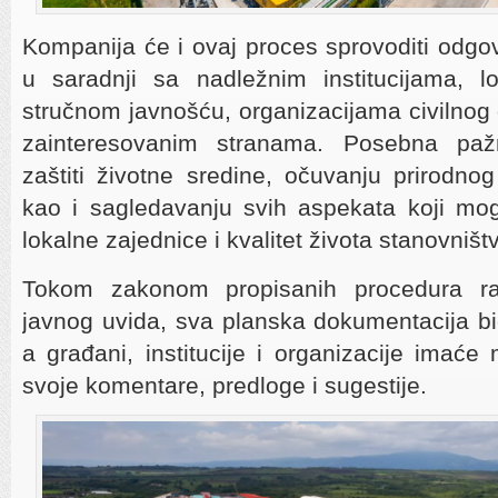
Kompanija će i ovaj proces sprovoditi odgov
u saradnji sa nadležnim institucijama, l
stručnom javnošću, organizacijama civilnog 
zainteresovanim stranama. Posebna paž
zaštiti životne sredine, očuvanju prirodnog
kao i sagledavanju svih aspekata koji mog
lokalne zajednice i kvalitet života stanovništ
Tokom zakonom propisanih procedura ra
javnog uvida, sva planska dokumentacija bi
a građani, institucije i organizacije imać
svoje komentare, predloge i sugestije.