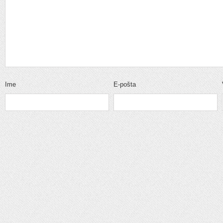
Ime
E-pošta