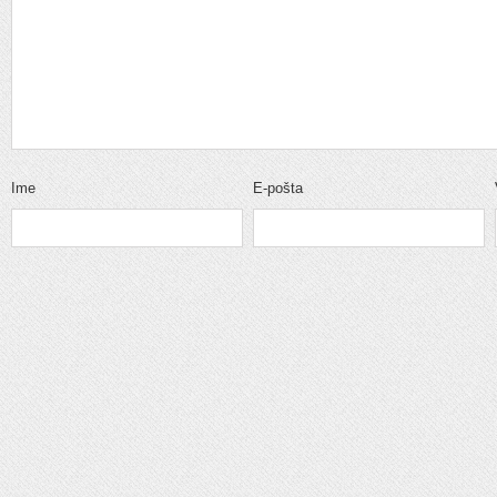
Ime
E-pošta