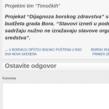
Projektni tim “Timočkih”
Projekat “Dijagnoza borskog zdravstva”
s
budžeta grada Bora. “Stavovi izneti u p
sadržaju nužno ne izražavaju stavove orga
sredstva”.
←
U BORSKOJ OPŠTOJ BOLNICI PUŠTENA U RAD
BORSKI RUD
DVA NOVA SKENERA
PRIMER Z
Ostavite odgovor
Komentar