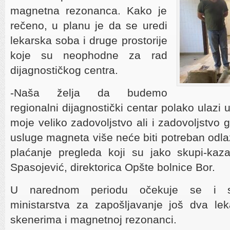
magnetna rezonanca. Kako je
rečeno, u planu je da se uredi
lekarska soba i druge prostorije
koje su neophodne za rad
dijagnostičkog centra.
-Naša želja da budemo
regionalni dijagnostički centar polako ulazi u
moje veliko zadovoljstvo ali i zadovoljstvo g
usluge magneta više neće biti potreban odla
plaćanje pregleda koji su jako skupi-kaz
Spasojević, direktorica Opšte bolnice Bor.
U narednom periodu očekuje se i sa
ministarstva za zapošljavanje još dva lek
skenerima i magnetnoj rezonanci.