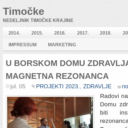
Timočke
NEDELJNIK TIMOČKE KRAJINE
2014.
2015.
2016.
2017.
2018.
20
IMPRESSUM
MARKETING
U BORSKOM DOMU ZDRAVLJ
MAGNETNA REZONANCA
jul. 05
PROJEKTI 2023.
,
ZDRAVLJE
n
Radovi na
Domu zdr
biti ins
rezonanca