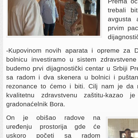
Prema oče
trebali b
avgusta 
prvim pac
dijagnosti
-Kupovinom novih aparata i opreme za D
bolnicu investiramo u sistem zdravstvene
budemo prvi dijagnostički centar u Srbiji P
sa radom i dva skenera u bolnici i pušt
rezonance to ćemo i biti. Cilj nam je da 
kvalitetnu zdravstvenu zaštitu-kazao je
gradonaćelnik Bora.
On je obišao radove na
uređenju prostorija gde će
uskoro početi sa radom