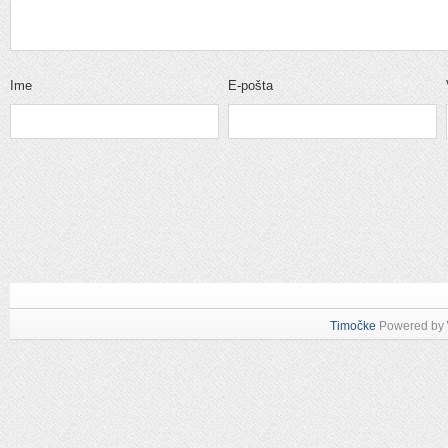
Ime
E-pošta
Timočke
Powered by