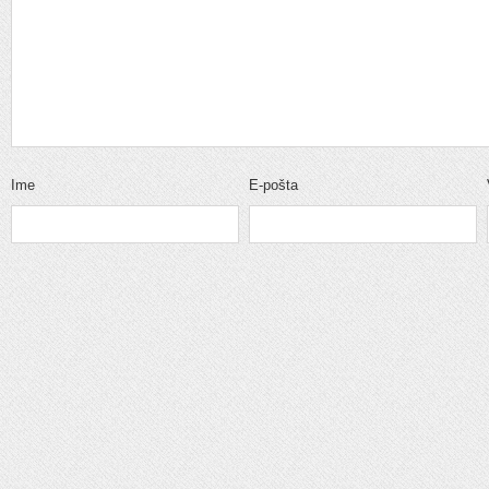
Ime
E-pošta