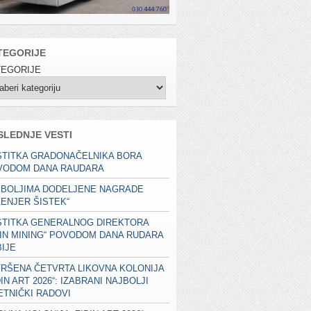
TEGORIJE
TEGORIJE
SLEDNJE VESTI
STITKA GRADONAČELNIKA BORA
VODOM DANA RAUDARA
JBOLJIMA DODELJENE NAGRADE
ŽENJER ŠISTEK“
STITKA GENERALNOG DIREKTORA
JIN MINING“ POVODOM DANA RUDARA
IJE
RŠENA ČETVRTA LIKOVNA KOLONIJA
ĐIN ART 2026“: IZABRANI NAJBOLJI
TNIČKI RADOVI