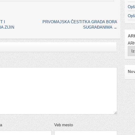
Opš
Opš
T I
PRVOMAJSKA ČESTITKA GRADA BORA
A ZIJIN
SUGRAĐANIMA
→
AR
ARH
Nov
ta
Veb mesto