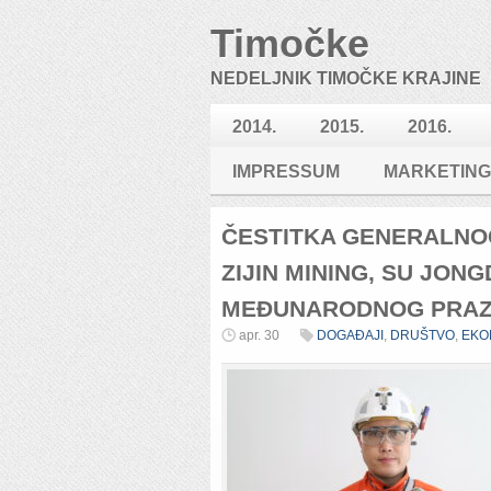
Timočke
NEDELJNIK TIMOČKE KRAJINE
2014.
2015.
2016.
IMPRESSUM
MARKETING
ČESTITKA GENERALNO
ZIJIN MINING, SU JON
MEĐUNARODNOG PRAZ
apr. 30
DOGAĐAJI
,
DRUŠTVO
,
EKO