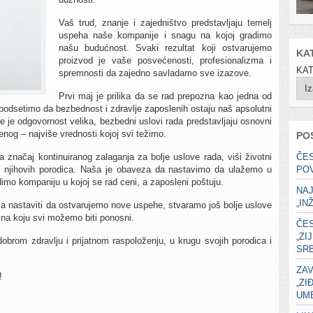
Vaš trud, znanje i zajedništvo predstavljaju temelj
uspeha naše kompanije i snagu na kojoj gradimo
našu budućnost. Svaki rezultat koji ostvarujemo
KA
proizvod je vaše posvećenosti, profesionalizma i
KA
spremnosti da zajedno savladamo sve izazove.
Prvi maj je prilika da se rad prepozna kao jedna od
e podsetimo da bezbednost i zdravlje zaposlenih ostaju naš apsolutni
gde je odgovornost velika, bezbedni uslovi rada predstavljaju osnovni
nog – najviše vrednosti kojoj svi težimo.
PO
značaj kontinuiranog zalaganja za bolje uslove rada, viši životni
ČE
st njihovih porodica. Naša je obaveza da nastavimo da ulažemo u
PO
imo kompaniju u kojoj se rad ceni, a zaposleni poštuju.
NA
„IN
 nastaviti da ostvarujemo nove uspehe, stvaramo još bolje uslove
na koju svi možemo biti ponosni.
ČE
„ZI
brom zdravlju i prijatnom raspoloženju, u krugu svojih porodica i
SRB
ZAV
!
„ZI
UME