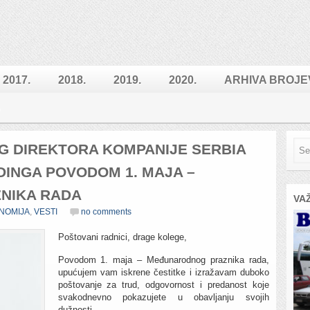
2017.
2018.
2019.
2020.
ARHIVA BROJE
G DIREKTORA KOMPANIJE SERBIA
GDINGA POVODOM 1. MAJA –
NIKA RADA
VA
NOMIJA
,
VESTI
no comments
Poštovani radnici, drage kolege,
Povodom 1. maja – Međunarodnog praznika rada,
upućujem vam iskrene čestitke i izražavam duboko
poštovanje za trud, odgovornost i predanost koje
svakodnevno pokazujete u obavljanju svojih
dužnosti.