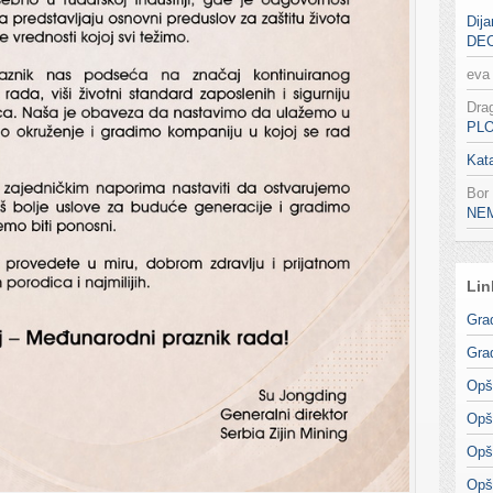
Dija
DE
eva
Dra
PL
Kata
Bor
NE
Lin
Gra
Gra
Opš
Opš
Opš
Opš