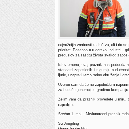
najvažnijih vrednosti u društvu, ali i da s
prioritet. Posebno u rudarskoj industriji, 
preduslov za zaštitu života svakog zaposle
Istovremeno, ovaj praznik nas podseća na 
standard zaposlenih i sigurniju budućno
ljude, unapređujemo radno okruženje i grad
Uveren sam da ćemo zajedničkim naporima
za buduće generacije i gradimo kompaniju 
Želim vam da praznik provedete u miru, do
najmilijih.
Srećan 1. maj – Međunarodni praznik rada
Su Jongding
Generalni direktor