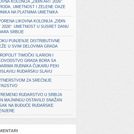
OVNA KOLONIJA „ZIĐIN ART 2026“:
RODA, UMETNOST I ZELENE OAZE
NIKA NA PLATNIMA UMETNIKA
ORENA LIKOVNA KOLONIJA „ZIĐIN
 2026“: UMETNOST U SUSRET DANU
ARA SRBIJE
OKU PUNJENJE DISTRIBUTIVNE
EŽE U SVIM DELOVIMA GRADA
ROPOLIT TIMOČKI ILARION I
KOVODSTVO GRADA BORA SA
ARIMA RUDNIKA ČUKARU PEKI
SLAVILI RUDARSKU SLAVU
RTNERSTVOM ZA SREĆNIJE
TINJSTVO
VREMENO RUDARSTVO U SRBIJA
IN MAJNINGU OSTAVILO SNAŽAN
ISAK NA BUDUĆE RUDARSKE
ŽENJERE
MENTARI