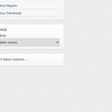
tina Negotin
tina Sokobanja
HIVA
IVA
i tekst uskoro…