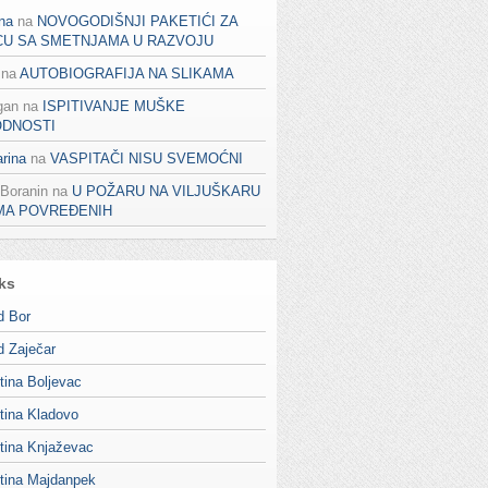
na
na
NOVOGODIŠNJI PAKETIĆI ZA
CU SA SMETNJAMA U RAZVOJU
na
AUTOBIOGRAFIJA NA SLIKAMA
gan
na
ISPITIVANJE MUŠKE
ODNOSTI
rina
na
VASPITAČI NISU SVEMOĆNI
 Boranin
na
U POŽARU NA VILJUŠKARU
MA POVREĐENIH
ks
d Bor
d Zaječar
tina Boljevac
tina Kladovo
tina Knjaževac
tina Majdanpek