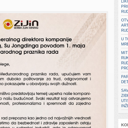
LIK
PRI
RUD
OTV
ART
RUD
U T
MR
MIT
RU
RUD
PRO
PA
DE
SA
ZIĐ
UT
IN
KO