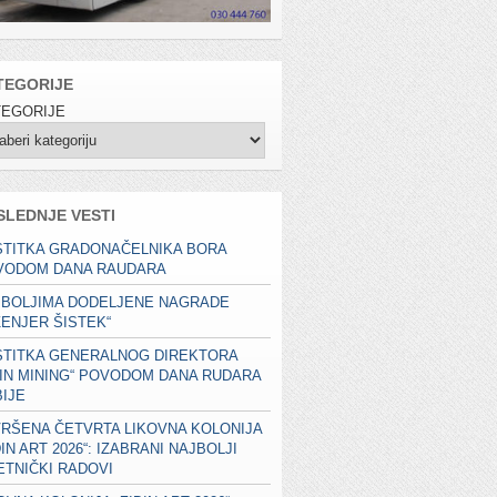
TEGORIJE
TEGORIJE
SLEDNJE VESTI
STITKA GRADONAČELNIKA BORA
VODOM DANA RAUDARA
JBOLJIMA DODELJENE NAGRADE
ŽENJER ŠISTEK“
STITKA GENERALNOG DIREKTORA
JIN MINING“ POVODOM DANA RUDARA
IJE
RŠENA ČETVRTA LIKOVNA KOLONIJA
ĐIN ART 2026“: IZABRANI NAJBOLJI
TNIČKI RADOVI