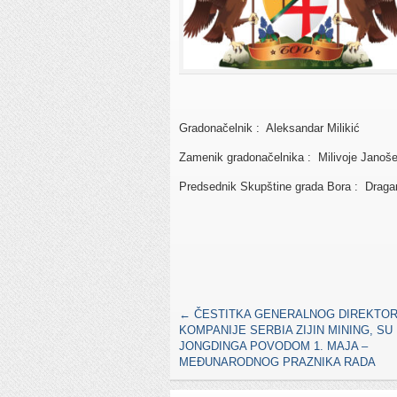
Gradonačelnik : Aleksandar Milikić
Zamenik gradonačelnika : Milivoje Janoše
Predsednik Skupštine grada Bora : Draga
←
ČESTITKA GENERALNOG DIREKTO
KOMPANIJE SERBIA ZIJIN MINING, SU
JONGDINGA POVODOM 1. MAJA –
MEĐUNARODNOG PRAZNIKA RADA