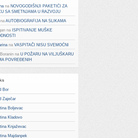
na
na
NOVOGODIŠNJI PAKETIĆI ZA
CU SA SMETNJAMA U RAZVOJU
na
AUTOBIOGRAFIJA NA SLIKAMA
gan
na
ISPITIVANJE MUŠKE
ODNOSTI
rina
na
VASPITAČI NISU SVEMOĆNI
 Boranin
na
U POŽARU NA VILJUŠKARU
MA POVREĐENIH
ks
d Bor
d Zaječar
tina Boljevac
tina Kladovo
tina Knjaževac
tina Majdanpek