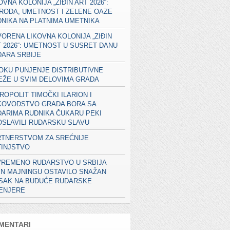
OVNA KOLONIJA „ZIĐIN ART 2026“:
RODA, UMETNOST I ZELENE OAZE
NIKA NA PLATNIMA UMETNIKA
ORENA LIKOVNA KOLONIJA „ZIĐIN
 2026“: UMETNOST U SUSRET DANU
ARA SRBIJE
OKU PUNJENJE DISTRIBUTIVNE
EŽE U SVIM DELOVIMA GRADA
ROPOLIT TIMOČKI ILARION I
KOVODSTVO GRADA BORA SA
ARIMA RUDNIKA ČUKARU PEKI
SLAVILI RUDARSKU SLAVU
RTNERSTVOM ZA SREĆNIJE
TINJSTVO
VREMENO RUDARSTVO U SRBIJA
IN MAJNINGU OSTAVILO SNAŽAN
ISAK NA BUDUĆE RUDARSKE
ŽENJERE
MENTARI