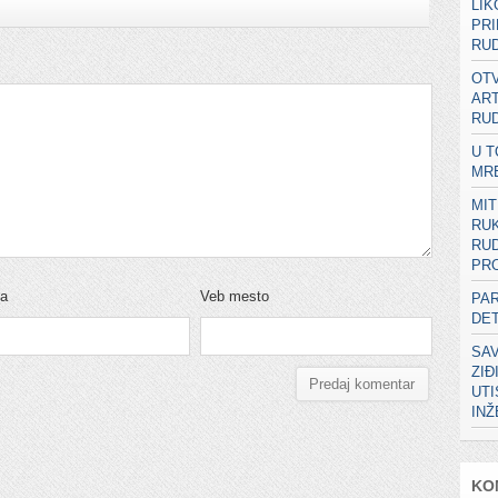
LIK
PRI
RUD
OTV
ART
RUD
U T
MR
MIT
RU
RUD
PRO
ta
Veb mesto
PA
DE
SA
ZIĐ
UT
IN
KO