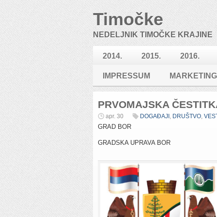
Timočke
NEDELJNIK TIMOČKE KRAJINE
2014.
2015.
2016.
IMPRESSUM
MARKETING
PRVOMAJSKA ČESTITK
apr. 30
DOGAĐAJI
,
DRUŠTVO
,
VES
GRAD BOR
GRADSKA UPRAVA BOR