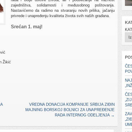
zajedništva, solidarnosti i međusobnog poštovanja.
Nastavićemo da radimo na stvaranju novih prilika, jačanju
privrede i unapređenju kvaliteta života svih naših građana.
KA
Srećan 1. maj!
KA
vić
PO
n Žikić
ČE
PO
NA
„IN
ČE
„ZI
RA
VREDNA DONACIJA KOMPANIJE SRBIJA ZIĐIN
SRB
MAJNING BORSKOJ BOLNICI ZA UNAPREĐENJE
ZAV
RADA INTERNOG ODELJENJA
→
„ZI
UME