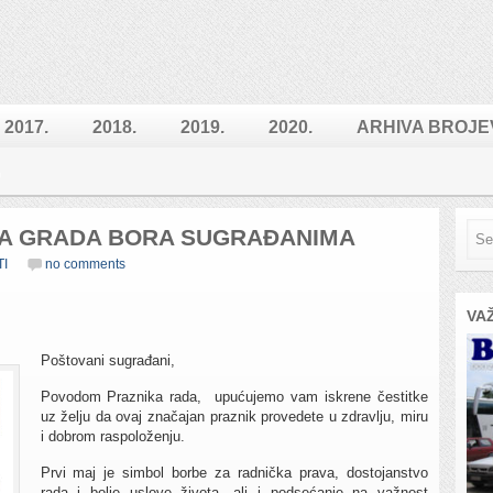
2017.
2018.
2019.
2020.
ARHIVA BROJE
A GRADA BORA SUGRAĐANIMA
TI
no comments
VA
Poštovani sugrađani,
Povodom Praznika rada, upućujemo vam iskrene čestitke
uz želju da ovaj značajan praznik provedete u zdravlju, miru
i dobrom raspoloženju.
Prvi maj je simbol borbe za radnička prava, dostojanstvo
rada i bolje uslove života, ali i podsećanje na važnost