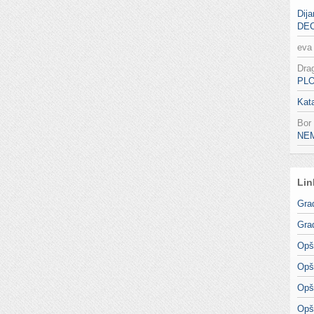
Dija
DE
eva
Dra
PL
Kata
Bor
NE
Lin
Gra
Gra
Opš
Opš
Opš
Opš