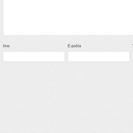
Ime
E-pošta