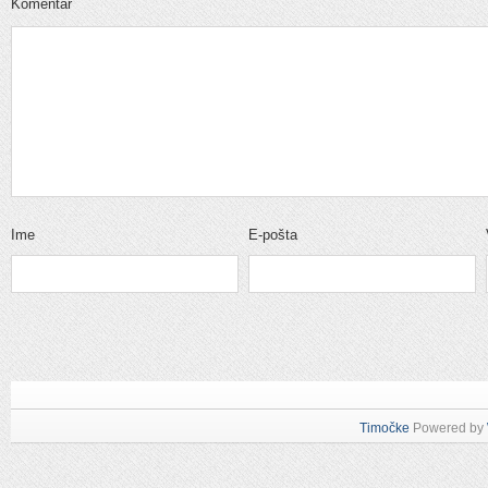
Komentar
Ime
E-pošta
Timočke
Powered by