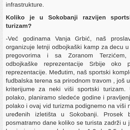
infrastrukture.
Koliko je u Sokobanji razvijen sports
turizam?
-Već godinama Vanja Grbić, naš proslavl
organizuje letnji odbojkaški kamp za decu u
pregovorima i sa Zoranom Terzićem, 
odbojkaške reprezentacije Srbije oko 
reprezentacije. Međutim, naš sportski komplek
fudbalska terena sa prirodnom travom , još 
kriterijume za neki viši sportski turiza
polako, planiramo sledeće godine i pravljenj
polako i ovaj vid turizma podignemo na viši
uređenih izletišta u Sokobanji. Prosek 
posmatramo dane koliko se turista zadrži u