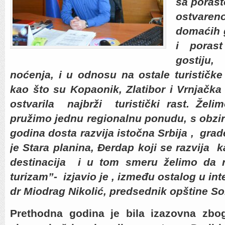
sa porast
ostvareno
domaćih g
i porast
gostiju
noćenja, i u odnosu na ostale turističke 
kao što su Kopaonik, Zlatibor i Vrnjačka
ostvarila najbrži turistički rast. Že
pružimo jednu regionalnu ponudu, s obzi
godina dosta razvija istočna Srbija , grade
je Stara planina, Đerdap koji se razvija 
destinacija i u tom smeru želimo da r
turizam”- izjavio je , između ostalog u i
dr Miodrag Nikolić, predsednik opštine S
Prethodna godina je bila izazovna zbo