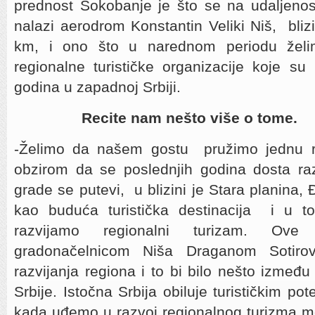
prednost Sokobanje je što se na udaljen
nalazi aerodrom Konstantin Veliki Niš, bliz
km, i ono što u narednom periodu želi
regionalne turističke organizacije koje s
godina u zapadnoj Srbiji.
Recite nam nešto više o tome.
-Želimo da našem gostu pružimo jednu r
obzirom da se poslednjih godina dosta raz
grade se putevi, u blizini je Stara planina, 
kao buduća turistička destinacija i u 
razvijamo regionalni turizam. O
gradonačelnicom Niša Draganom Sotirov
razvijanja regiona i to bi bilo nešto između 
Srbije. Istočna Srbija obiluje turističkim pot
kada uđemo u razvoj regionalnog turizma 