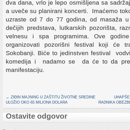
dva dana, vrlo je lepo osmišljena sa sadrž
a uveče su planirani koncerti. Imaćemo to
uzraste od 7 do 77 godina, od masaža u 
dečijih predstava, lutkarskih pozorišta, ra
velnesu i spa programima. Ove godin
organizovati pozorišni festival koji će 
Sokobanji. Biće to jedinstven festival vodv
komedija i nadamo se da će to da prera
manifestaciju.
←
ZIĐIN MAJNING U ZAŠTITU ŽIVOTNE SREDINE
UHAPŠE
ULOŽIO OKO 65 MILIONA DOLARA
RADNIKA OBEZB
Ostavite odgovor