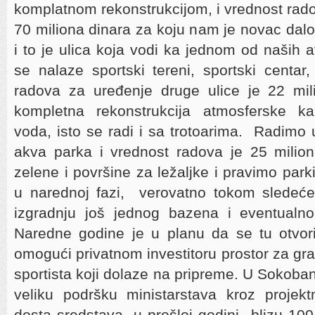
komplatnom rekonstrukcijom, i vrednost rado
70 miliona dinara za koju nam je novac dalo
i to je ulica koja vodi ka jednom od naših a
se nalaze sportski tereni, sportski centar
radova za uređenje druge ulice je 22 mil
kompletna rekonstrukcija atmosferske kana
voda, isto se radi i sa trotoarima. Radimo u
akva parka i vrednost radova je 25 milion
zelene i površine za ležaljke i pravimo par
u narednoj fazi, verovatno tokom sledeće 
izgradnju još jednog bazena i eventualn
Naredne godine je u planu da se tu otvori
omogući privatnom investitoru prostor za gr
sportista koji dolaze na pripreme. U Sokoba
veliku podršku ministarstava kroz projektn
dosta sredstava, u prošloj godini blizu 100