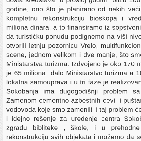
godine, ono što je planirano od nekih veći
kompletnu rekonstrukciju bioskopa i vre
miliona dinara, a to finansiramo iz sopstven
da turističku ponudu podignemo na viši ni
otvorili letnju pozornicu Vrelo, multifunkci
scene, jednom velikom i dve manje, što sm
Ministarstva turizma. Izdvojeno je oko 170 
je 65 miliona dalo Ministarstvo turizma a 10
lokalna samouprava i u tri faze je realizovan
Sokobanja ima dugogodišnji problem sa
Zamenom cementno azbestnih cevi i puštan
vodovoda koje smo zamenili i taj problem će
i idejno rešenje za uređenje centra Sokob
zgradu bibliteke , škole, i u prehodne
rekonstrukciju svih objekata i možemo da 