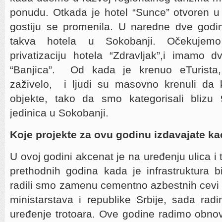
ponudu. Otkada je hotel “Sunce” otvoren u
gostiju se promenila. U naredne dve godin
takva hotela u Sokobanji. Očekujemo
privatizaciju hotela “Zdravljak”,i imamo d
“Banjica”. Od kada je krenuo eTurista
zaživelo, i ljudi su masovno krenuli da 
objekte, tako da smo kategorisali blizu
jedinica u Sokobanji.
Koje projekte za ovu godinu izdavajate ka
U ovoj godini akcenat je na uređenju ulica i 
prethodnih godina kada je infrastruktura 
radili smo zamenu cementno azbestnih cevi
ministarstava i republike Srbije, sada radi
uređenje trotoara. Ove godine radimo obnov