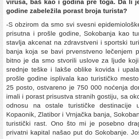
virusa, baš kao i godina pre toga. Da li 
godine zabeležila porast broja turista?
-S obzirom da smo svi svesni epidemiološke 
prisutna i prošle godine, Sokobanja kao tu
stavlja akcenat na zdravstveni i sportski t
banja koja se bavi prvenstveno lečenjem p
bitno je da smo stvorili uslove za ljude koji
srednje teške i lakše oblike kovida i upal
prošle godine isplivala kao turističko mes
25 posto, ostvareno je 750 000 noćenja do
imali i porast prisustva stranih gostiju, sa o
odnosu na ostale turističke destinacije 
Kopaonik, Zlatibor i Vrnjačka banja, Sokobanj
turistički rast. Ono što mi je posebno dra
privatni kapital našao put do Sokobanje. J