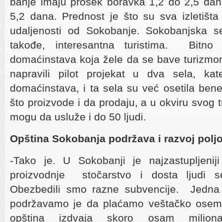
banje imaju prosek boravka 1,2 do 2,5 dan
5,2 dana. Prednost je što su sva izletišt
udaljenosti od Sokobanje. Sokobanjska s
takođe, interesantna turistima. Bit
domaćinstava koja žele da se bave turizmo
napravili pilot projekat u dva sela, kate
domaćinstava, i ta sela su već osetila ben
što proizvode i da prodaju, a u okviru svog 
mogu da usluže i do 50 ljudi.
Opština Sokobanja podržava i razvoj poljo
-Tako je. U Sokobanji je najzastupljeniji
proizvodnje stočarstvo i dosta ljudi s
Obezbedili smo razne subvencije. Jedna 
podržavamo je da plaćamo veštačko oseme
opština izdvaja skoro osam miliona