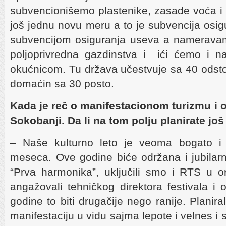
subvencionišemo plastenike, zasade voća i
još jednu novu meru a to je subvencija osig
subvencijom osiguranja useva a nameravam
poljoprivredna gazdinstva i ići ćemo i n
okućnicom. Tu država učestvuje sa 40 odsto
domaćin sa 30 posto.
Kada je reč o manifestacionom turizmu i o
Sokobanji. Da li na tom polju planirate jo
– Naše kulturno leto je veoma bogato i 
meseca. Ove godine biće održana i jubilarn
“Prva harmonika”, uključili smo i RTS u org
angažovali tehničkog direktora festivala 
godine to biti drugačije nego ranije. Planir
manifestaciju u vidu sajma lepote i velnes i