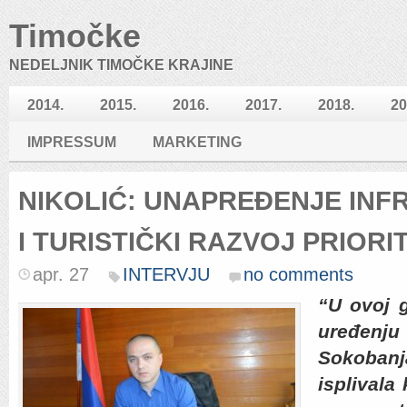
Timočke
NEDELJNIK TIMOČKE KRAJINE
2014.
2015.
2016.
2017.
2018.
20
IMPRESSUM
MARKETING
NIKOLIĆ: UNAPREĐENJE IN
I TURISTIČKI RAZVOJ PRIORI
apr. 27
INTERVJU
no comments
“U ovoj g
uređenju
Sokobanja
isplivala