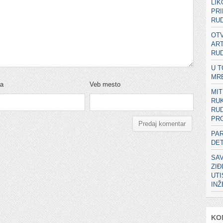
LIK
PRI
RUD
OTV
ART
RUD
U T
MR
ta
Veb mesto
MIT
RU
RUD
PRO
PA
DE
SA
ZIĐ
UT
IN
KO