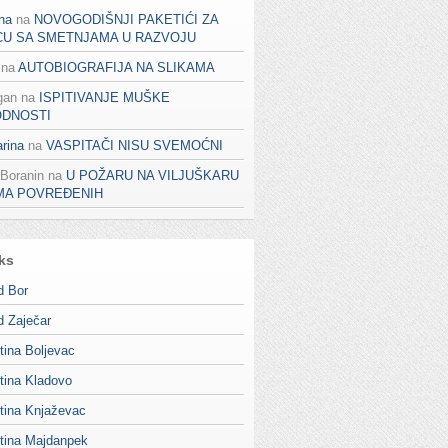
na
na
NOVOGODIŠNJI PAKETIĆI ZA
CU SA SMETNJAMA U RAZVOJU
na
AUTOBIOGRAFIJA NA SLIKAMA
gan
na
ISPITIVANJE MUŠKE
ODNOSTI
rina
na
VASPITAČI NISU SVEMOĆNI
 Boranin
na
U POŽARU NA VILJUŠKARU
MA POVREĐENIH
ks
d Bor
d Zaječar
tina Boljevac
tina Kladovo
tina Knjaževac
tina Majdanpek