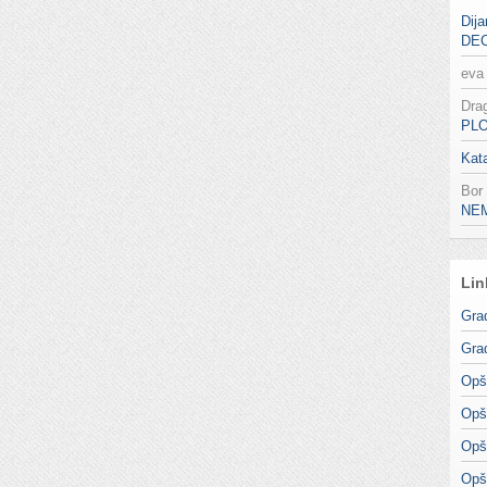
Dija
DE
eva
Dra
PL
Kata
Bor
NE
Lin
Gra
Gra
Opš
Opš
Opš
Opš