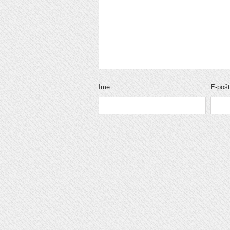
Ime
E-poš