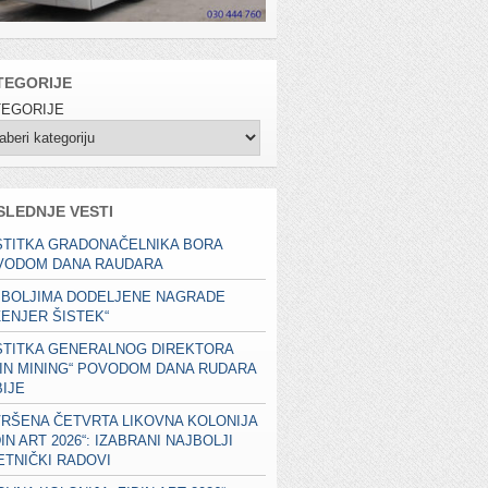
TEGORIJE
TEGORIJE
SLEDNJE VESTI
STITKA GRADONAČELNIKA BORA
VODOM DANA RAUDARA
JBOLJIMA DODELJENE NAGRADE
ŽENJER ŠISTEK“
STITKA GENERALNOG DIREKTORA
JIN MINING“ POVODOM DANA RUDARA
IJE
RŠENA ČETVRTA LIKOVNA KOLONIJA
ĐIN ART 2026“: IZABRANI NAJBOLJI
TNIČKI RADOVI