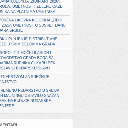
OVNA KOLONIJA „ZIĐIN ART 2026“:
RODA, UMETNOST I ZELENE OAZE
NIKA NA PLATNIMA UMETNIKA
ORENA LIKOVNA KOLONIJA „ZIĐIN
 2026“: UMETNOST U SUSRET DANU
ARA SRBIJE
OKU PUNJENJE DISTRIBUTIVNE
EŽE U SVIM DELOVIMA GRADA
ROPOLIT TIMOČKI ILARION I
KOVODSTVO GRADA BORA SA
ARIMA RUDNIKA ČUKARU PEKI
SLAVILI RUDARSKU SLAVU
RTNERSTVOM ZA SREĆNIJE
TINJSTVO
VREMENO RUDARSTVO U SRBIJA
IN MAJNINGU OSTAVILO SNAŽAN
ISAK NA BUDUĆE RUDARSKE
ŽENJERE
MENTARI