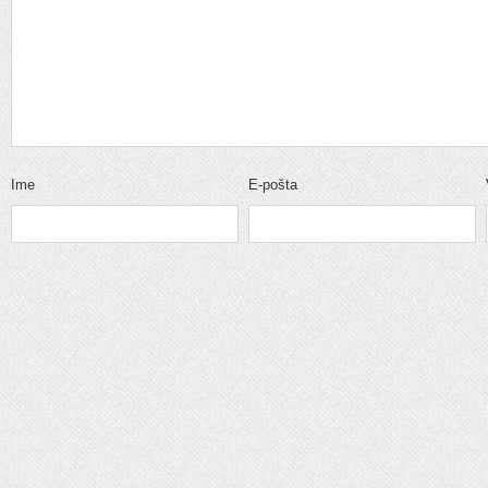
Ime
E-pošta