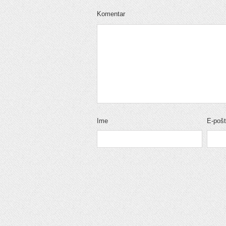
Komentar
Ime
E-poš