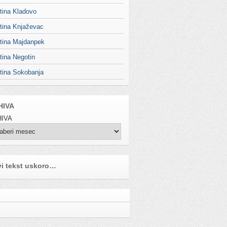
tina Kladovo
tina Knjaževac
tina Majdanpek
tina Negotin
tina Sokobanja
HIVA
IVA
i tekst uskoro…