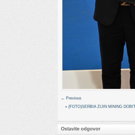
← Previous
«
(FOTO)SERBIA ZIJIN MINING DO
Ostavite odgovor