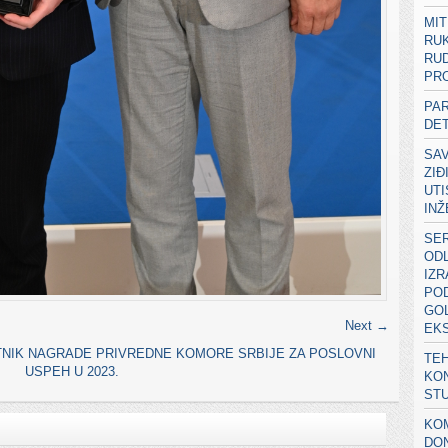
MIT
RU
RUD
PRO
PA
DE
SA
ZIĐ
UT
IN
SER
ODL
IZ
POD
GOL
Next →
EK
BITNIK NAGRADE PRIVREDNE KOMORE SRBIJE ZA POSLOVNI
TEH
USPEH U 2023.
KON
ST
KOM
DON