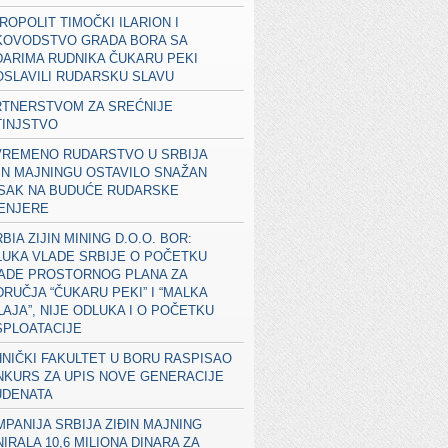
ROPOLIT TIMOČKI ILARION I
KOVODSTVO GRADA BORA SA
ARIMA RUDNIKA ČUKARU PEKI
SLAVILI RUDARSKU SLAVU
RTNERSTVOM ZA SREĆNIJE
TINJSTVO
VREMENO RUDARSTVO U SRBIJA
IN MAJNINGU OSTAVILO SNAŽAN
ISAK NA BUDUĆE RUDARSKE
ŽENJERE
BIA ZIJIN MINING D.O.O. BOR:
UKA VLADE SRBIJE O POČETKU
RADE PROSTORNOG PLANA ZA
RUČJA “ČUKARU PEKI” I “MALKA
AJA”, NIJE ODLUKA I O POČETKU
SPLOATACIJE
NIČKI FAKULTET U BORU RASPISAO
KURS ZA UPIS NOVE GENERACIJE
UDENATA
PANIJA SRBIJA ZIĐIN MAJNING
IRALA 10,6 MILIONA DINARA ZA