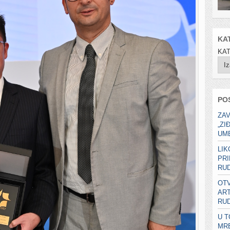
KA
KA
PO
ZAV
„ZI
UME
LIK
PRI
RUD
OTV
ART
RUD
U T
MR