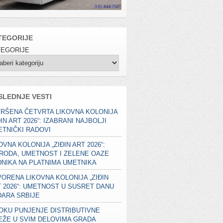
TEGORIJE
TEGORIJE
SLEDNJE VESTI
RŠENA ČETVRTA LIKOVNA KOLONIJA
ĐIN ART 2026“: IZABRANI NAJBOLJI
TNIČKI RADOVI
OVNA KOLONIJA „ZIĐIN ART 2026“:
RODA, UMETNOST I ZELENE OAZE
NIKA NA PLATNIMA UMETNIKA
ORENA LIKOVNA KOLONIJA „ZIĐIN
 2026“: UMETNOST U SUSRET DANU
ARA SRBIJE
OKU PUNJENJE DISTRIBUTIVNE
EŽE U SVIM DELOVIMA GRADA