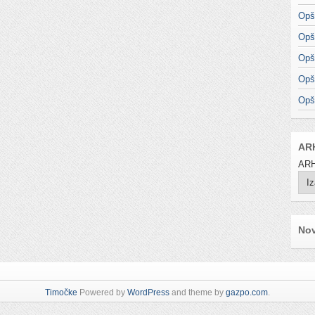
Opš
Opš
Opš
Opš
Opš
AR
ARH
Nov
Timočke
Powered by
WordPress
and theme by
gazpo.com
.