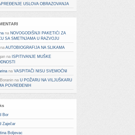
APREĐENJE USLOVA OBRAZOVANJA
MENTARI
na
na
NOVOGODIŠNJI PAKETIĆI ZA
CU SA SMETNJAMA U RAZVOJU
na
AUTOBIOGRAFIJA NA SLIKAMA
gan
na
ISPITIVANJE MUŠKE
ODNOSTI
rina
na
VASPITAČI NISU SVEMOĆNI
 Boranin
na
U POŽARU NA VILJUŠKARU
MA POVREĐENIH
ks
d Bor
d Zaječar
tina Boljevac