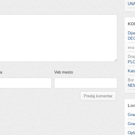
UN
KO
Dija
DE
eva
Dra
PL
Kata
ta
Veb mesto
Bor
NE
Lin
Gra
Gra
Opš