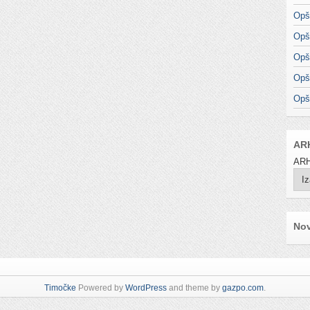
Opš
Opš
Opš
Opš
Opš
AR
ARH
Nov
Timočke
Powered by
WordPress
and theme by
gazpo.com
.