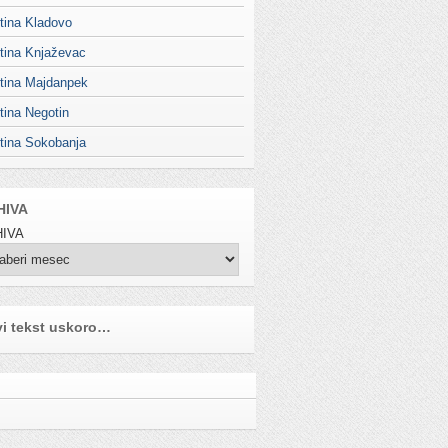
tina Kladovo
tina Knjaževac
tina Majdanpek
tina Negotin
tina Sokobanja
HIVA
IVA
i tekst uskoro…