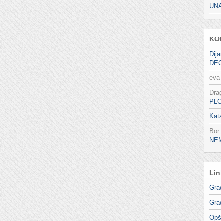
UN
KO
Dija
DE
eva
Dra
PL
Kata
Bor
NE
Lin
Gra
Gra
Opš