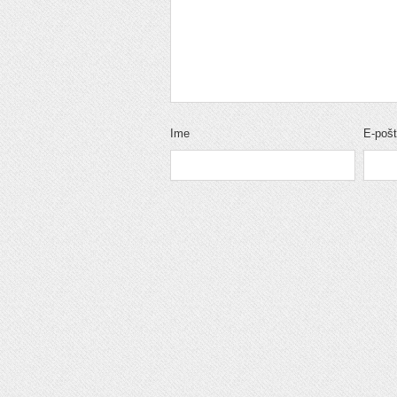
Ime
E-poš