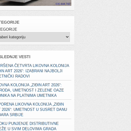
TEGORIJE
TEGORIJE
SLEDNJE VESTI
RŠENA ČETVRTA LIKOVNA KOLONIJA
ĐIN ART 2026“: IZABRANI NAJBOLJI
TNIČKI RADOVI
OVNA KOLONIJA „ZIĐIN ART 2026“:
RODA, UMETNOST I ZELENE OAZE
NIKA NA PLATNIMA UMETNIKA
ORENA LIKOVNA KOLONIJA „ZIĐIN
 2026“: UMETNOST U SUSRET DANU
ARA SRBIJE
OKU PUNJENJE DISTRIBUTIVNE
EŽE U SVIM DELOVIMA GRADA