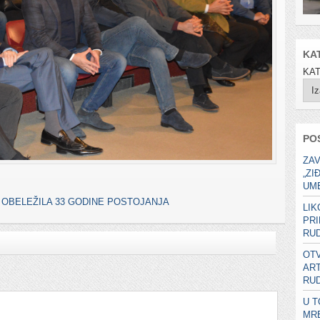
KA
KA
PO
ZAV
„ZI
UME
 OBELEŽILA 33 GODINE POSTOJANJA
LIK
PRI
RUD
OTV
ART
RUD
U T
MR