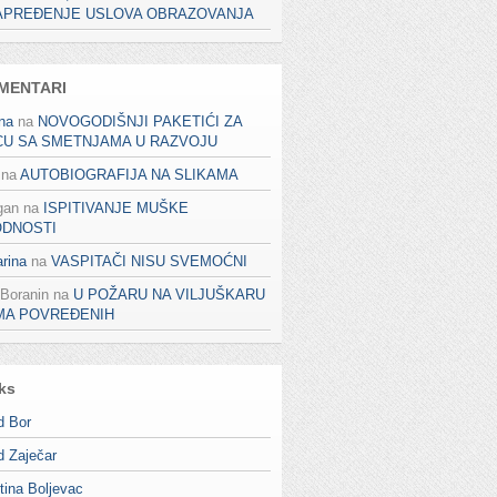
APREĐENJE USLOVA OBRAZOVANJA
MENTARI
na
na
NOVOGODIŠNJI PAKETIĆI ZA
CU SA SMETNJAMA U RAZVOJU
na
AUTOBIOGRAFIJA NA SLIKAMA
gan
na
ISPITIVANJE MUŠKE
ODNOSTI
rina
na
VASPITAČI NISU SVEMOĆNI
 Boranin
na
U POŽARU NA VILJUŠKARU
MA POVREĐENIH
ks
d Bor
d Zaječar
tina Boljevac