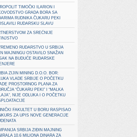
ROPOLIT TIMOČKI ILARION I
KOVODSTVO GRADA BORA SA
ARIMA RUDNIKA ČUKARU PEKI
SLAVILI RUDARSKU SLAVU
RTNERSTVOM ZA SREĆNIJE
TINJSTVO
VREMENO RUDARSTVO U SRBIJA
IN MAJNINGU OSTAVILO SNAŽAN
ISAK NA BUDUĆE RUDARSKE
ŽENJERE
BIA ZIJIN MINING D.O.O. BOR:
UKA VLADE SRBIJE O POČETKU
RADE PROSTORNOG PLANA ZA
RUČJA “ČUKARU PEKI” I “MALKA
AJA”, NIJE ODLUKA I O POČETKU
SPLOATACIJE
NIČKI FAKULTET U BORU RASPISAO
KURS ZA UPIS NOVE GENERACIJE
UDENATA
PANIJA SRBIJA ZIĐIN MAJNING
IRALA 10,6 MILIONA DINARA ZA