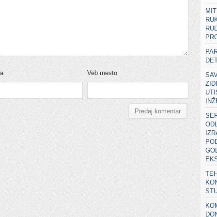
MIT
RU
RUD
PRO
PA
DE
ta
Veb mesto
SA
ZIĐ
UT
IN
SER
ODL
IZ
POD
GOL
EK
TEH
KON
ST
KOM
DON